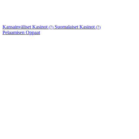
Kansainväliset Kasinot
Suomalaiset Kasinot
(7)
(7)
Pelaamisen Oppaat