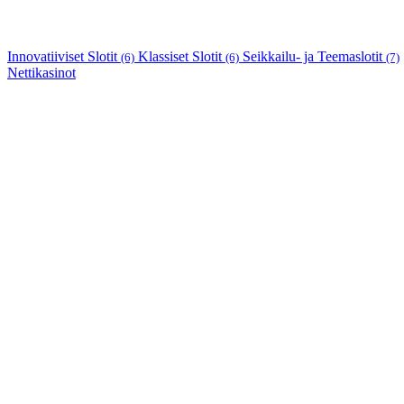
Innovatiiviset Slotit
Klassiset Slotit
Seikkailu- ja Teemaslotit
(6)
(6)
(7)
Nettikasinot