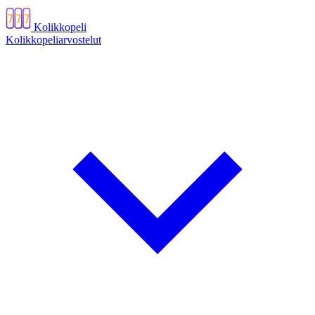
Kolikkopeli
Kolikkopeliarvostelut