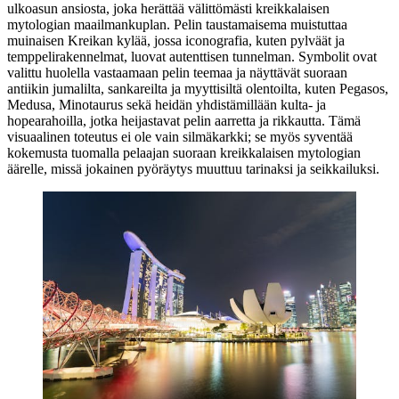
ulkoasun ansiosta, joka herättää välittömästi kreikkalaisen
mytologian maailmankuplan. Pelin taustamaisema muistuttaa
muinaisen Kreikan kylää, jossa iconografia, kuten pylväät ja
temppelirakennelmat, luovat autenttisen tunnelman. Symbolit ovat
valittu huolella vastaamaan pelin teemaa ja näyttävät suoraan
antiikin jumalilta, sankareilta ja myyttisiltä olentoilta, kuten Pegasos,
Medusa, Minotaurus sekä heidän yhdistämillään kulta- ja
hopearahoilla, jotka heijastavat pelin aarretta ja rikkautta. Tämä
visuaalinen toteutus ei ole vain silmäkarkki; se myös syventää
kokemusta tuomalla pelaajan suoraan kreikkalaisen mytologian
äärelle, missä jokainen pyöräytys muuttuu tarinaksi ja seikkailuksi.