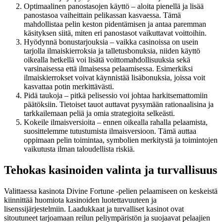
Optimaalinen panostasojen käyttö – aloita pienellä ja lisää
panostasoa vaiheittain pelikassan kasvaessa. Tämä
mahdollistaa pelin keston pidentämisen ja antaa paremman
käsityksen siitä, miten eri panostasot vaikuttavat voittoihin.
Hyödynnä bonustarjouksia – vaikka casinoissa on usein
tarjolla ilmaiskierroksia ja talletusbonuksia, niiden käyttö
oikealla hetkellä voi lisätä voittomahdollisuuksia sekä
varsinaisessa että ilmaisessa pelaamisessa. Esimerkiksi
ilmaiskierrokset voivat käynnistää lisäbonuksia, joissa voit
kasvattaa potin merkittävästi.
Pidä taukoja – pitkä pelisessio voi johtaa harkitsemattomiin
päätöksiin. Tietoiset tauot auttavat pysymään rationaalisina ja
tarkkailemaan peliä ja omia strategioita selkeästi.
Kokeile ilmaisversioita – ennen oikealla rahalla pelaamista,
suosittelemme tutustumista ilmaisversioon. Tämä auttaa
oppimaan pelin toimintaa, symbolien merkitystä ja toimintojen
vaikutusta ilman taloudellista riskiä.
Tehokas kasinoiden valinta ja turvallisuus
Valittaessa kasinota Divine Fortune -pelien pelaamiseen on keskeistä
kiinnittää huomiota kasinoiden luotettavuuteen ja
lisenssijärjestelmiin. Laadukkaat ja turvalliset kasinot ovat
sitoutuneet tarjoamaan reilun peliympäristön ja suojaavat pelaajien