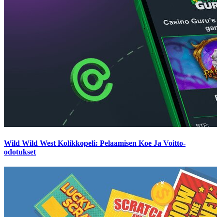
Wild Wild West Kolikkopeli: Pelaamisen Koe Ja Voitto-
odotukset