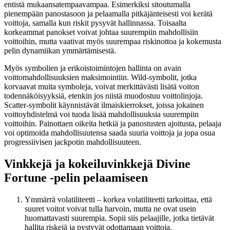
entistä mukaansatempaavampaa. Esimerkiksi sitoutumalla
pienempään panostasoon ja pelaamalla pitkäjänteisesti voi kerätä
voittoja, samalla kun riskit pysyvät hallinnassa. Toisaalta
korkeammat panokset voivat johtaa suurempiin mahdollisiin
voittoihin, mutta vaativat myös suurempaa riskinottoa ja kokemusta
pelin dynamiikan ymmärtämisestä.
Myös symbolien ja erikoistoimintojen hallinta on avain
voittomahdollisuuksien maksimointiin. Wild-symbolit, jotka
korvaavat muita symboleja, voivat merkittävästi lisätä voiton
todennäköisyyksiä, etenkin jos niistä muodostuu voittolinjoja.
Scatter-symbolit käynnistävät ilmaiskierrokset, joissa jokainen
voittoyhdistelmä voi tuoda lisää mahdollisuuksia suurempiin
voittoihin. Painottaen oikeita hetkiä ja panostusten ajoitusta, pelaaja
voi optimoida mahdollisuutensa saada suuria voittoja ja jopa osua
progressiivisen jackpotin mahdollisuuteen.
Vinkkejä ja kokeiluvinkkejä Divine
Fortune -pelin pelaamiseen
Ymmärrä volatiliteetti – korkea volatiliteetti tarkoittaa, että
suuret voitot voivat tulla harvoin, mutta ne ovat usein
huomattavasti suurempia. Sopii siis pelaajille, jotka tietävät
hallita riskejä ja pystyvät odottamaan voittoja.