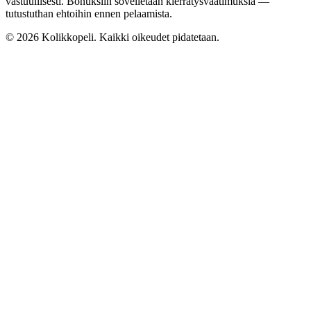
vastuullisesti. Bonuksiin sovelletaan kierratysvaatimuksia —
tutustuthan ehtoihin ennen pelaamista.
© 2026 Kolikkopeli. Kaikki oikeudet pidatetaan.