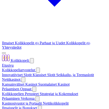
Ilmaiset Kolikkopelit
Parhaat ja Uudet Kolikkopelit
(6)
(6)
Yhteystiedot
Kolikkopeli
Etusivu
Kolikkopeliarvostelut
Innovatiiviset Slotit
Klassiset Slotit
Seikkailu- ja Teemaslotit
Nettikasinot
Kansainväliset Kasinot
Suomalaiset Kasinot
Pelaamisen Oppaat
Kolikkopelien Perusteet
Strategiat ja Kokemukset
Pelaaminen Verkossa
Kasinosivustot ja Portaalit
Nettikolikkopelit
Ilmaispelit ja Bonukset