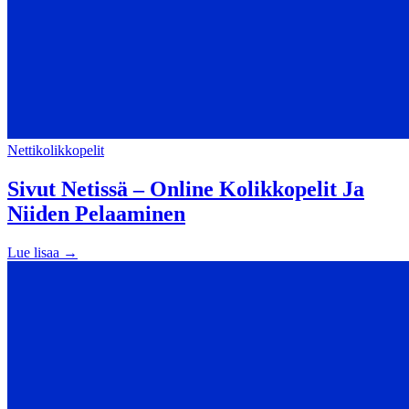
Nettikolikkopelit
Sivut Netissä – Online Kolikkopelit Ja
Niiden Pelaaminen
Lue lisaa →