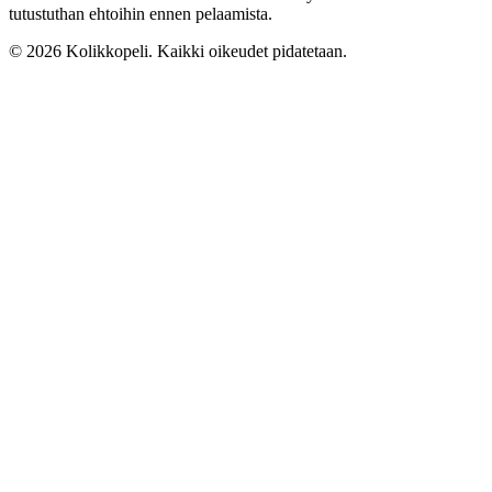
tutustuthan ehtoihin ennen pelaamista.
© 2026 Kolikkopeli. Kaikki oikeudet pidatetaan.