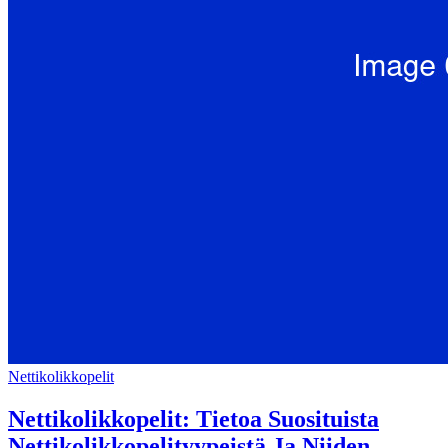
Nettikolikkopelit
Nettikolikkopelit: Tietoa Suosituista
Nettikolikkopelityypeistä Ja Niiden