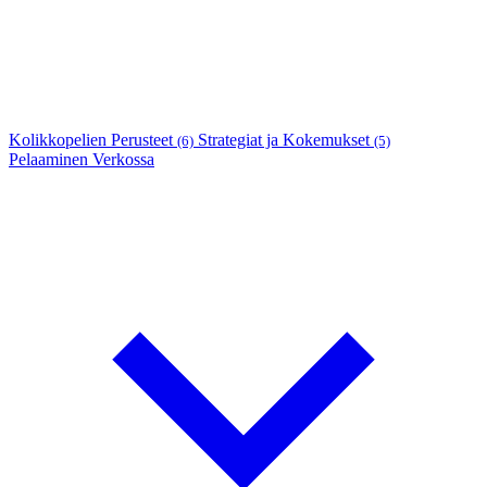
Kolikkopelien Perusteet
Strategiat ja Kokemukset
(6)
(5)
Pelaaminen Verkossa