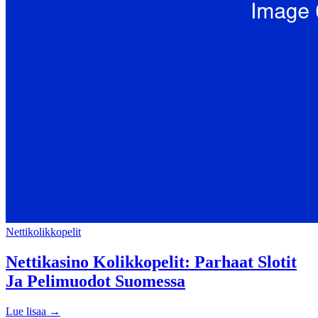
Nettikolikkopelit
Nettikasino Kolikkopelit: Parhaat Slotit
Ja Pelimuodot Suomessa
Lue lisaa →