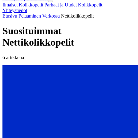
Ilmaiset Kolikkopelit
Parhaat ja Uudet Kolikkopelit
Yhteystiedot
Etusivu
Pelaaminen Verkossa
Nettikolikkopelit
Suosituimmat
Nettikolikkopelit
6 artikkelia