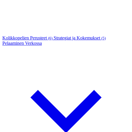
Kolikkopelien Perusteet
Strategiat ja Kokemukset
(6)
(5)
Pelaaminen Verkossa