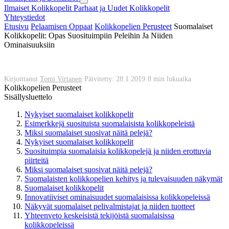
Ilmaiset Kolikkopelit
Parhaat ja Uudet Kolikkopelit
Yhteystiedot
Etusivu
Pelaamisen Oppaat
Kolikkopelien Perusteet
Suomalaiset
Kolikkopelit: Opas Suosituimpiin Peleihin Ja Niiden
Ominaisuuksiin
Suomalaiset Kolikkopelit: Opas Suosituimpiin Peleihin Ja
Niiden Ominaisuuksiin
Kirjoittanut
Tomi Virtanen
·
Päivitetty: 28.1.2019
·
8 min lukuaika
Kolikkopelien Perusteet
Sisällysluettelo
Nykyiset suomalaiset kolikkopelit
Esimerkkejä suosituista suomalaisista kolikkopeleistä
Miksi suomalaiset suosivat näitä pelejä?
Nykyiset suomalaiset kolikkopelit
Suosituimpia suomalaisia kolikkopelejä ja niiden erottuvia
piirteitä
Miksi suomalaiset suosivat näitä pelejä?
Suomalaisten kolikkopelien kehitys ja tulevaisuuden näkymät
Suomalaiset kolikkopelit
Innovatiiviset ominaisuudet suomalaisissa kolikkopeleissä
Näkyvät suomalaiset pelivalmistajat ja niiden tuotteet
Yhteenveto keskeisistä tekijöistä suomalaisissa
kolikkopeleissä