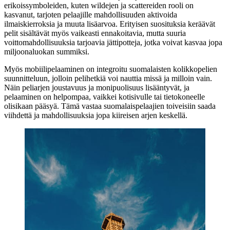
erikoissymboleiden, kuten wildejen ja scattereiden rooli on
kasvanut, tarjoten pelaajille mahdollisuuden aktivoida
ilmaiskierroksia ja muuta lisäarvoa. Erityisen suosituksia keräävät
pelit sisältävät myös vaikeasti ennakoitavia, mutta suuria
voittomahdollisuuksia tarjoavia jättipotteja, jotka voivat kasvaa jopa
miljoonaluokan summiksi.
Myös mobiilipelaaminen on integroitu suomalaisten kolikkopelien
suunnitteluun, jolloin pelihetkiä voi nauttia missä ja milloin vain.
Näin peliarjen joustavuus ja monipuolisuus lisääntyvät, ja
pelaaminen on helpompaa, vaikkei kotisivulle tai tietokoneelle
olisikaan pääsyä. Tämä vastaa suomalaispelaajien toiveisiin saada
viihdettä ja mahdollisuuksia jopa kiireisen arjen keskellä.