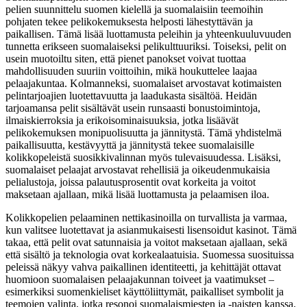
pelien suunnittelu suomen kielellä ja suomalaisiin teemoihin
pohjaten tekee pelikokemuksesta helposti lähestyttävän ja
paikallisen. Tämä lisää luottamusta peleihin ja yhteenkuuluvuuden
tunnetta erikseen suomalaiseksi pelikulttuuriksi. Toiseksi, pelit on
usein muotoiltu siten, että pienet panokset voivat tuottaa
mahdollisuuden suuriin voittoihin, mikä houkuttelee laajaa
pelaajakuntaa. Kolmanneksi, suomalaiset arvostavat kotimaisten
pelintarjoajien luotettavuutta ja laadukasta sisältöä. Heidän
tarjoamansa pelit sisältävät usein runsaasti bonustoimintoja,
ilmaiskierroksia ja erikoisominaisuuksia, jotka lisäävät
pelikokemuksen monipuolisuutta ja jännitystä. Tämä yhdistelmä
paikallisuutta, kestävyyttä ja jännitystä tekee suomalaisille
kolikkopeleistä suosikkivalinnan myös tulevaisuudessa. Lisäksi,
suomalaiset pelaajat arvostavat rehellisiä ja oikeudenmukaisia
pelialustoja, joissa palautusprosentit ovat korkeita ja voitot
maksetaan ajallaan, mikä lisää luottamusta ja pelaamisen iloa.
Kolikkopelien pelaaminen nettikasinoilla on turvallista ja varmaa,
kun valitsee luotettavat ja asianmukaisesti lisensoidut kasinot. Tämä
takaa, että pelit ovat satunnaisia ja voitot maksetaan ajallaan, sekä
että sisältö ja teknologia ovat korkealaatuisia. Suomessa suosituissa
peleissä näkyy vahva paikallinen identiteetti, ja kehittäjät ottavat
huomioon suomalaisen pelaajakunnan toiveet ja vaatimukset –
esimerkiksi suomenkieliset käyttöliittymät, paikalliset symbolit ja
teemojen valinta, jotka resonoi suomalaismiesten ja -naisten kanssa.