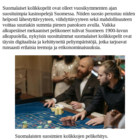
Suomalaiset kolikkopelit ovat olleet vuosikymmenten ajan
suosituimpia kasinopelejä Suomessa. Niiden suosio perustuu niiden
helposti lähestyttävyyteen, viihdyttävyyteen sekä mahdollisuuteen
voittaa suuriakin summia pienen panoksen avulla. Vaikka
alkuperäiset mekaaniset pelikoneet tulivat Suomeen 1900-luvun
alkupuolella, nykyisin suosituimmat suomalaiset kolikkopelit ovat
täysin digitaalisia ja kehittyneitä peliympäristöjä, jotka tarjoavat
runsaasti erilaisia teemoja ja erikoisominaisuuksia.
Suomalaisten suosimien kolikkojen pelikehitys.