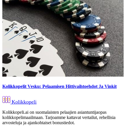
Kolikkopelit Vesku: Pelaamisen Hittivaihtoehdot Ja Vinkit
Kolikkopeli
Kolikkopeli.ai on suomalaisten pelaajien asiantuntijaopas
kolikkopelimaailmaan. Tarjoamme kattavat vertailut, rehellisia
arvosteluja ja ajankohtaiset bonustiedot.