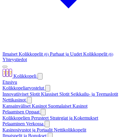
Ilmaiset Kolikkopelit
Parhaat ja Uudet Kolikkopelit
(6)
(6)
Yhteystiedot
Kolikkopeli
Etusivu
Kolikkopeliarvostelut
Innovatiiviset Slotit
Klassiset Slotit
Seikkailu- ja Teemaslotit
Nettikasinot
Kansainväliset Kasinot
Suomalaiset Kasinot
Pelaamisen Oppaat
Kolikkopelien Perusteet
Strategiat ja Kokemukset
Pelaaminen Verkossa
Kasinosivustot ja Portaalit
Nettikolikkopelit
Ilmaispelit ja Bonukset