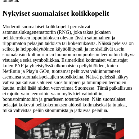
tunnetta.
Nykyiset suomalaiset kolikkopelit
Modernit suomalaiset kolikkopelit perustuvat
satunnaislukugeneraattoriin (RNG), joka takaa jokaisen
pelikierroksen lopputuloksen olevan täysin satunnainen ja
riippumaton pelaajan taidoista tai kokemuksesta. Näissä peleissä on
selkeä ja helppokäyttöinen käyttöliittymä, ja ne sisältävät usein
suomalaisiin kulttuuriin tai luonnon monipuolisiin teemoihin liittyviä
visuaaleja sekä symboliikkaa. Esimerkiksi kotimaiset valmistajat
kuten PAF ja yhteistyössä ulkomaisten peliyhtiöiden, kuten
NetEntin ja Play'n GOn, tuottamat pelit ovat vakiinnuttaneet
asemansa suomalaispelaajien suosikkeina. Näissä peleissä näkyy
vahva paikallisuus alueen suosituimpien ja tutuimpien teemojen
kautta, mikä lisää niiden vetovoimaa Suomessa. Tämä paikallisuus
ei rajoitu vain teemoihin vaan myös kielivalintoihin,
bonustoimintoihin ja graafiseen toteutukseen. Näin suomalaiset
pelaajat kokevat pelikokemuksen aidosti kotimaiseksi ja tutuksi,
mikä vahvistaa peliin sitoutumista ja jatkuvaa pelailua.