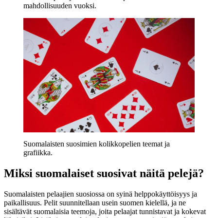
mahdollisuuden vuoksi.
Suomalaisten suosimien kolikkopelien teemat ja
grafiikka.
Miksi suomalaiset suosivat näitä pelejä?
Suomalaisten pelaajien suosiossa on syinä helppokäyttöisyys ja
paikallisuus. Pelit suunnitellaan usein suomen kielellä, ja ne
sisältävät suomalaisia teemoja, joita pelaajat tunnistavat ja kokevat