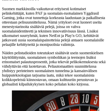
Suomen markkinoilla vaikuttavat erityisesti kotimaiset
pelinkehittäjät, kuten PAF ja suomalais-ruotsalainen Yggdrasil
Gaming, jotka ovat tunnettuja korkeasta laadustaan ja paikallisesta
otteestaan pelisuunnittelussa. Nämä yritykset ovat luoneet useita
menestystarinoita sisältäviä pelejä, joissa on vahva
suomalaisidentiteetti ja tekninen innovatiivisuus läsnä. Lisäksi
ulkomaiset suurryhmät, kuten NetEnt ja Play'n GO, kehittävät
jatkuvasti uusia suomalaispainotteisia pelejä antaaen suomalaisille
pelaajille kehittyneitä ja monipuolisia valintoja.
Näiden pelistudioiden toteutukset sisältävät usein suomenkielisen
käyttöliittymän, suomalaisen symboliikan ja teemojen lisäksi
erinomaiset palautusprosentit, jotka tekevät pelikokemuksesta sekä
viihdyttävän että luotettavan. Peliautomaattien suunnittelussa
yhdistyy perinteinen suomalainen tunnelma ja kansainvälisen
huipputeknologian tarjoama laatu, mikä tekee suomalaisista
kolikkopeleistä kiinnostavan, omaan kulttuuriin perustuvan ja
globaalisti kilpailukykyisen koko pelialan koko kirjossa.