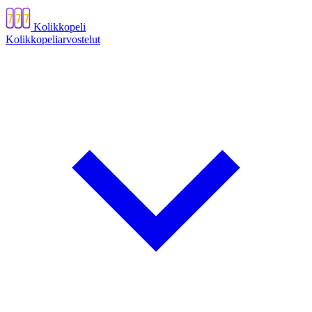
Kolikkopeli
Kolikkopeliarvostelut