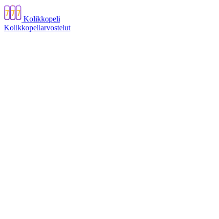
Kolikkopeli
Kolikkopeliarvostelut