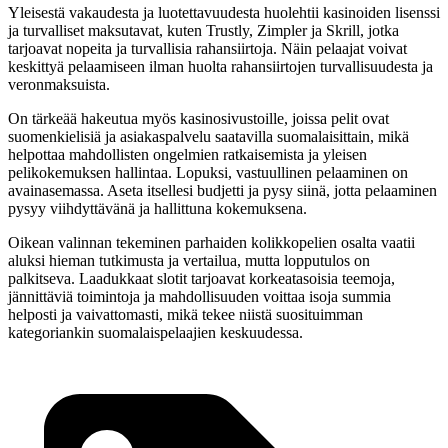
Yleisestä vakaudesta ja luotettavuudesta huolehtii kasinoiden lisenssi
ja turvalliset maksutavat, kuten Trustly, Zimpler ja Skrill, jotka
tarjoavat nopeita ja turvallisia rahansiirtoja. Näin pelaajat voivat
keskittyä pelaamiseen ilman huolta rahansiirtojen turvallisuudesta ja
veronmaksuista.
On tärkeää hakeutua myös kasinosivustoille, joissa pelit ovat
suomenkielisiä ja asiakaspalvelu saatavilla suomalaisittain, mikä
helpottaa mahdollisten ongelmien ratkaisemista ja yleisen
pelikokemuksen hallintaa. Lopuksi, vastuullinen pelaaminen on
avainasemassa. Aseta itsellesi budjetti ja pysy siinä, jotta pelaaminen
pysyy viihdyttävänä ja hallittuna kokemuksena.
Oikean valinnan tekeminen parhaiden kolikkopelien osalta vaatii
aluksi hieman tutkimusta ja vertailua, mutta lopputulos on
palkitseva. Laadukkaat slotit tarjoavat korkeatasoisia teemoja,
jännittäviä toimintoja ja mahdollisuuden voittaa isoja summia
helposti ja vaivattomasti, mikä tekee niistä suosituimman
kategoriankin suomalaispelaajien keskuudessa.