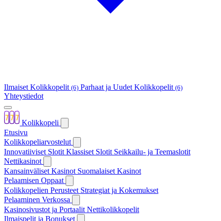
Ilmaiset Kolikkopelit
Parhaat ja Uudet Kolikkopelit
(6)
(6)
Yhteystiedot
Kolikkopeli
Etusivu
Kolikkopeliarvostelut
Innovatiiviset Slotit
Klassiset Slotit
Seikkailu- ja Teemaslotit
Nettikasinot
Kansainväliset Kasinot
Suomalaiset Kasinot
Pelaamisen Oppaat
Kolikkopelien Perusteet
Strategiat ja Kokemukset
Pelaaminen Verkossa
Kasinosivustot ja Portaalit
Nettikolikkopelit
Ilmaispelit ja Bonukset