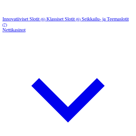
Innovatiiviset Slotit
Klassiset Slotit
Seikkailu- ja Teemaslotit
(6)
(6)
(7)
Nettikasinot