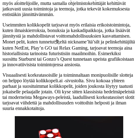
myös aloittelijoille, mutta samalla ohjelmistokehittäjät kehittävät
jatkuvasti uusia toimintoja ja teemoja, jotka tekevät kokemuksesta
entistäkin jännittävämmän.
Useimmiten kolikkopelit tarjoavat myös erilaisia erikoistoimintoja,
kuten ilmaiskierroksia, bonuksia ja kaskadipaikkoja, jotka lisäävät
jännitystä ja mahdollistavat voittomahdollisuuksien kasvattamisen.
Monet pelit, kuten tunnetut免eltä nickname’ltä’silt ja pelinkehittäjiltä
kuten NetEnt, Play’n GO tai Relax Gaming, tarjoavat teemoja aina
historiallisista tarinoista futuristisiin maailmoihin. Esimerkiksi
suosittu Starburst tai Gonzo’s Quest tunnetaan upeista grafiikoistaan
ja innovatiivisista toimintojensa ansiosta.
Visuaalisesti korkeatasoisille ja toiminnaltaan monipuolisille slotteja
on helppo löytää kolikkopeli.ai -sivustolta. Sivu kokoaa yhteen
parhaat ja suosituimmat kolikkopelit, joiden joukosta löytyy taatusti
jokaiselle pelaajalle jotain. Oli kyse sitten klassisista hedelmäpeleistä
tai moderneista Megaways-peleistä, laadullisesti korkeatasoiset slotit
tarjoavat viihdettä ja mahdollisuuden voittoihin helposti ja ilman
suuria ennakkotaitoja.