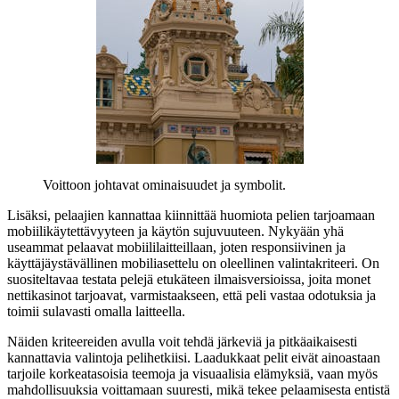
Voittoon johtavat ominaisuudet ja symbolit.
Lisäksi, pelaajien kannattaa kiinnittää huomiota pelien tarjoamaan
mobiilikäytettävyyteen ja käytön sujuvuuteen. Nykyään yhä
useammat pelaavat mobiililaitteillaan, joten responsiivinen ja
käyttäjäystävällinen mobiliasettelu on oleellinen valintakriteeri. On
suositeltavaa testata pelejä etukäteen ilmaisversioissa, joita monet
nettikasinot tarjoavat, varmistaakseen, että peli vastaa odotuksia ja
toimii sulavasti omalla laitteella.
Näiden kriteereiden avulla voit tehdä järkeviä ja pitkäaikaisesti
kannattavia valintoja pelihetkiisi. Laadukkaat pelit eivät ainoastaan
tarjoile korkeatasoisia teemoja ja visuaalisia elämyksiä, vaan myös
mahdollisuuksia voittamaan suuresti, mikä tekee pelaamisesta entistä