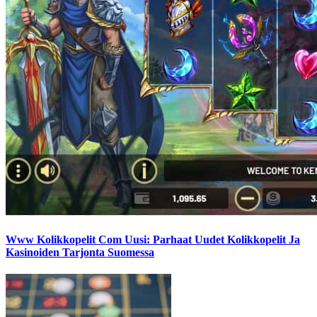
Www Kolikkopelit Com Uusi: Parhaat Uudet Kolikkopelit Ja
Kasinoiden Tarjonta Suomessa