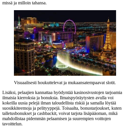
missä ja milloin tahansa.
Visuaalisesti houkuttelevat ja mukaansatempaavat slotit.
Lisäksi, pelaajien kannattaa hyödyntää kasinosivustojen tarjoamia
ilmaisia kierroksia ja bonuksia. Ilmaispyöräytysten avulla voi
kokeilla uusia pelejä ilman taloudellista riskiä ja samalla löytää
suosikkiteemoja ja pelityyppejä. Toisaalta, bonustarjoukset, kuten
talletusbonukset ja cashbackit, voivat tarjota lisäpääoman, mikä
mahdollistaa pidemmän pelaamisen ja suurempien voittojen
tavoittelun.