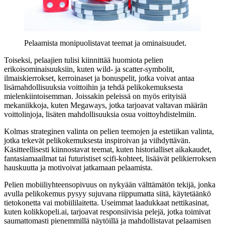
Pelaamista monipuolistavat teemat ja ominaisuudet.
Toiseksi, pelaajien tulisi kiinnittää huomiota pelien
erikoisominaisuuksiin, kuten wild- ja scatter-symbolit,
ilmaiskierrokset, kerroinaset ja bonuspelit, jotka voivat antaa
lisämahdollisuuksia voittoihin ja tehdä pelikokemuksesta
mielenkiintoisemman. Joissakin peleissä on myös erityisiä
mekaniikkoja, kuten Megaways, jotka tarjoavat valtavan määrän
voittolinjoja, lisäten mahdollisuuksia osua voittoyhdistelmiin.
Kolmas strateginen valinta on pelien teemojen ja estetiikan valinta,
jotka tekevät pelikokemuksesta inspiroivan ja viihdyttävän.
Käsitteellisesti kiinnostavat teemat, kuten historialliset aikakaudet,
fantasiamaailmat tai futuristiset scifi-kohteet, lisäävät pelikierroksen
hauskuutta ja motivoivat jatkamaan pelaamista.
Pelien mobiiliyhteensopivuus on nykyään välttämätön tekijä, jonka
avulla pelikokemus pysyy sujuvana riippumatta siitä, käytetäänkö
tietokonetta vai mobiililaitetta. Useimmat laadukkaat nettikasinat,
kuten kolikkopeli.ai, tarjoavat responsiivisia pelejä, jotka toimivat
saumattomasti pienemmillä näytöillä ja mahdollistavat pelaamisen